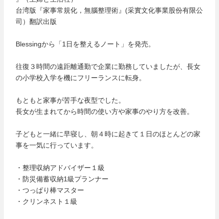
台湾版『家事常規化，無腦整理術』(采實文化事業股份有限公
司）翻訳出版
Blessingから「1日を整えるノート」を発売。
往復３時間の遠距離通勤で企業に勤務していましたが、長女
の小学校入学を機にフリーランスに転身。
もともと家事が苦手な夜型でした。
長女が生まれてから時間の使い方や家事のやり方を改善。
子どもと一緒に早寝し、朝４時に起きて１日のほとんどの家
事を一気に行っています。
・整理収納アドバイザー１級
・防災備蓄収納1級プランナー
・つっぱり棒マスター
・クリンネスト１級