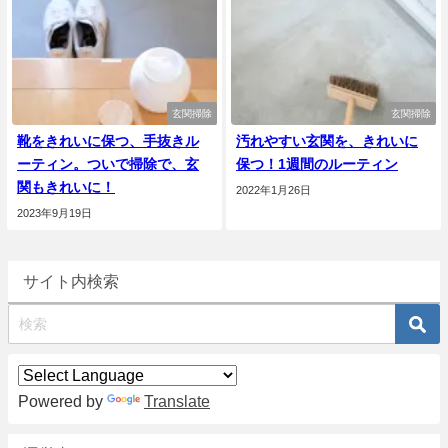
玄関掃除
玄関掃除
靴をきれいに保つ、手抜きル
汚れやすい玄関を、きれいに
ーティン。ついで掃除で、玄
保つ！1週間のルーティン
関もきれいに！
2022年1月26日
2023年9月19日
サイト内検索
Powered by
Translate