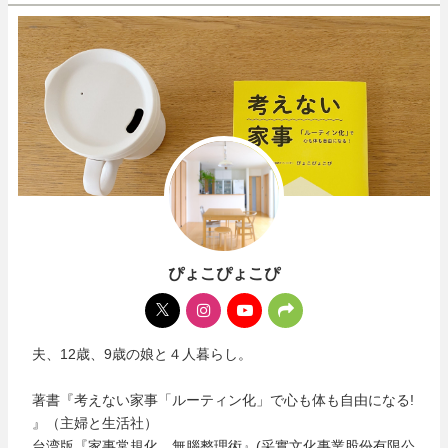
ぴょこぴょこぴ
夫、12歳、9歳の娘と４人暮らし。
著書『考えない家事「ルーティン化」で心も体も自由になる!
』（主婦と生活社）
台湾版『家事常規化，無腦整理術』(采實文化事業股份有限公