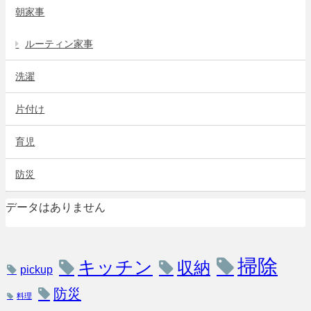
朝家事
ルーティン家事
洗濯
片付け
育児
防災
データはありません
掃除
キッチン
収納
pickup
防災
料理