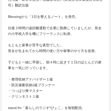
司）翻訳出版
Blessingから「1日を整えるノート」を発売。
往復３時間の遠距離通勤で企業に勤務していましたが、長女
の小学校入学を機にフリーランスに転身。
もともと家事が苦手な夜型でした。
長女が生まれてから時間の使い方や家事のやり方を改善。
子どもと一緒に早寝し、朝４時に起きて１日のほとんどの家
事を一気に行っています。
・整理収納アドバイザー１級
・防災備蓄収納1級プランナー
・つっぱり棒マスター
・クリンネスト１級
stand.fm「暮らしのラジオ*ぴょこ」を毎朝配信。