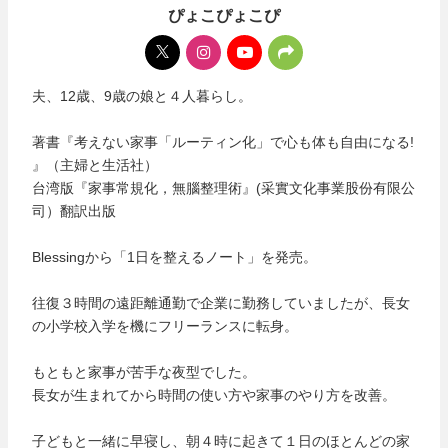
ぴょこぴょこぴ
夫、12歳、9歳の娘と４人暮らし。
著書『考えない家事「ルーティン化」で心も体も自由になる!
』（主婦と生活社）
台湾版『家事常規化，無腦整理術』(采實文化事業股份有限公
司）翻訳出版
Blessingから「1日を整えるノート」を発売。
往復３時間の遠距離通勤で企業に勤務していましたが、長女
の小学校入学を機にフリーランスに転身。
もともと家事が苦手な夜型でした。
長女が生まれてから時間の使い方や家事のやり方を改善。
子どもと一緒に早寝し、朝４時に起きて１日のほとんどの家