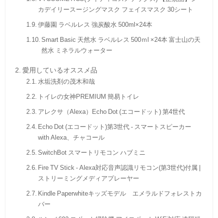
カデイリースージングマスク フェイスマスク 30シート
伊藤園 ラベルレス 強炭酸水 500ml×24本
Smart Basic 天然水 ラベルレス 500ｍl ×24本 富士山の天
然水 ミネラルウォーター
愛用しているオススメ品
水垢洗剤の茂木和哉
トイレの女神PREMIUM 簡易トイレ
アレクサ（Alexa）Echo Dot (エコードット) 第4世代
Echo Dot (エコードット)第3世代 - スマートスピーカー
with Alexa、チャコール
SwitchBot スマートリモコン ハブミニ
Fire TV Stick - Alexa対応音声認識リモコン(第3世代)付属 |
ストリーミングメディアプレーヤー
Kindle Paperwhiteキッズモデル エメラルドフォレストカ
バー