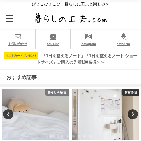
ぴょこぴょこぴ 暮らしに工夫と楽しみを
お問い合わせ
YouTube
Instagram
stand.fm
「1日を整えるノート」「1日を整えるノート ショー
ポストカードプレゼント
トサイズ」ご購入の先着100名様＞＞
おすすめ記事
暮らしの改善
食材管理