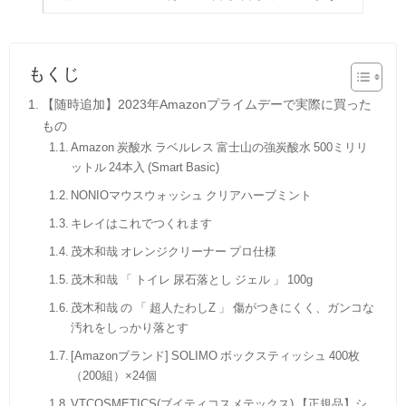
もくじ
【随時追加】2023年Amazonプライムデーで実際に買った
もの
Amazon 炭酸水 ラベルレス 富士山の強炭酸水 500ミリリ
ットル 24本入 (Smart Basic)
NONIOマウスウォッシュ クリアハーブミント
キレイはこれでつくれます
茂木和哉 オレンジクリーナー プロ仕様
茂木和哉 「 トイレ 尿石落とし ジェル 」 100g
茂木和哉 の 「 超人たわしZ 」 傷がつきにくく、ガンコな
汚れをしっかり落とす
[Amazonブランド] SOLIMO ボックスティッシュ 400枚
（200組）×24個
VTCOSMETICS(ブイティコスメテックス) 【正規品】シ