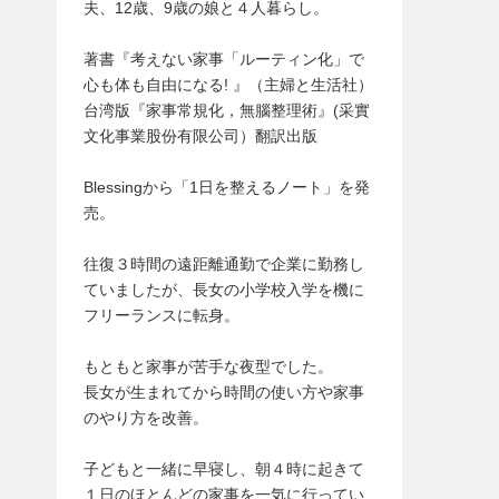
夫、12歳、9歳の娘と４人暮らし。
著書『考えない家事「ルーティン化」で
心も体も自由になる! 』（主婦と生活社）
台湾版『家事常規化，無腦整理術』(采實
文化事業股份有限公司）翻訳出版
Blessingから「1日を整えるノート」を発
売。
往復３時間の遠距離通勤で企業に勤務し
ていましたが、長女の小学校入学を機に
フリーランスに転身。
もともと家事が苦手な夜型でした。
長女が生まれてから時間の使い方や家事
のやり方を改善。
子どもと一緒に早寝し、朝４時に起きて
１日のほとんどの家事を一気に行ってい