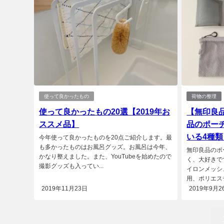
使って良かったもの
荷物の整理
使って良かったもの20選【2019年お
【無印良
ススメ品】
品のポー
いる4種
今年使って良かったものを20点ご紹介します。最
も多かったものはお風呂グッズ。お風呂は今年、
無印良品のポ
かなり整えました。また、YouTubeを始めたので
く、大好きで
撮影グッズも入ってい...
イロンメッシ
用、ポリエステ
2019年11月23日
2019年9月2