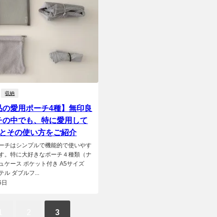
収納
品の愛用ポーチ4種】無印良
チの中でも、特に愛用して
類とその使い方をご紹介
ーチはシンプルで機能的で使いやす
す。特に大好きなポーチ４種類（ナ
ュケース ポケット付き A5サイズ
ル ダブルフ...
6日
1
2
3