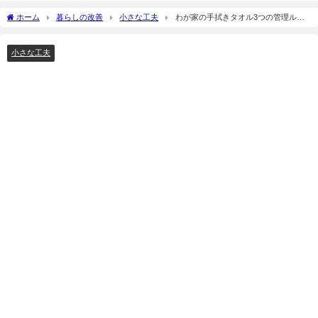
ホーム
暮らしの改善
小さな工夫
わが家の手拭きタオル3つの管理ルー
ル。衛生的で省スペース！
小さな工夫