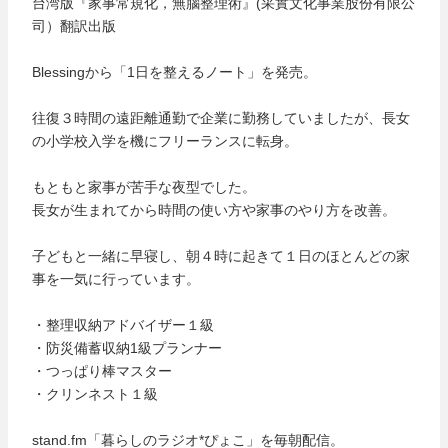
台湾版『家事常規化，無腦整理術』(采實文化事業股份有限公
司）翻訳出版
Blessingから「1日を整えるノート」を発売。
往復３時間の遠距離通勤で企業に勤務していましたが、長女
の小学校入学を機にフリーランスに転身。
もともと家事が苦手な夜型でした。
長女が生まれてから時間の使い方や家事のやり方を改善。
子どもと一緒に早寝し、朝４時に起きて１日のほとんどの家
事を一気に行っています。
・整理収納アドバイザー１級
・防災備蓄収納1級プランナー
・つっぱり棒マスター
・クリンネスト１級
stand.fm「暮らしのラジオ*ぴょこ」を毎朝配信。