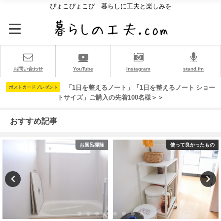
ぴょこぴょこぴ 暮らしに工夫と楽しみを
お問い合わせ
YouTube
Instagram
stand.fm
「1日を整えるノート」「1日を整えるノート ショー
ポストカードプレゼント
トサイズ」ご購入の先着100名様＞＞
おすすめ記事
呂掃除
使って良かったもの
食