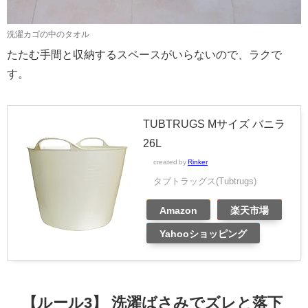
洗濯カゴの中のタオル
たたむ手間と収納するスペースがいらないので、ラクで
す。
TUBTRUGS Mサイズ バニラ
26L
created by
Rinker
タブトラッグス(Tubtrugs)
Amazon
楽天市場
Yahooショッピング
【ルール3】 洗濯ばさみでズレと落下