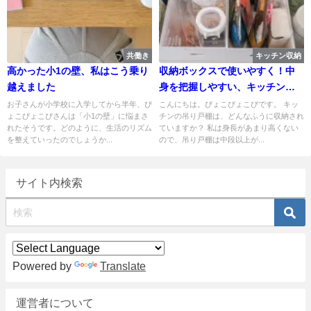
共働き
キッチン収納
高かった小1の壁、私はこう乗り
収納ボックスで使いやすく！中
越えました
身を把握しやすい、キッチンの
吊り戸棚収納
お子さんが小学校に入学してから半年、ぴ
こんにちは。ぴょこぴょこぴです。 キッ
ょこぴょこぴさんは「小1の壁」に悩まさ
チンの吊り戸棚は、どんなふうに収納され
れたそうです。どのように、生活のリズム
ていますか？ 私は身長があまり高くない
を整えていったのでしょうか...
ので、吊り戸棚は中段以上が...
サイト内検索
Powered by
Translate
運営者について