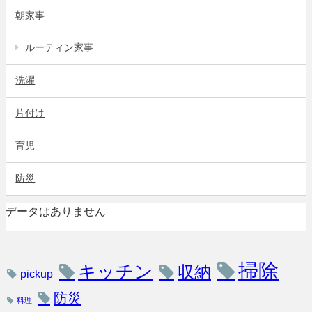
朝家事
ルーティン家事
洗濯
片付け
育児
防災
データはありません
掃除
キッチン
収納
pickup
防災
料理