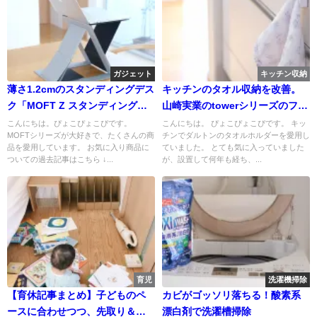
ガジェット
キッチン収納
薄さ1.2cmのスタンディングデス
キッチンのタオル収納を改善。
ク「MOFT Z スタンディングデ
山崎実業のtowerシリーズのフィ
スク&スタンド」使用レポ
ルムフックタオルホルダーを設
こんにちは。ぴょこぴょこぴです。
こんにちは。 ぴょこぴょこぴです。 キッ
MOFTシリーズが大好きで、たくさんの商
チンでダルトンのタオルホルダーを愛用し
置しました。
品を愛用しています。 お気に入り商品に
ていました。 とても気に入っていました
ついての過去記事はこちら ↓...
が、設置して何年も経ち、...
育児
洗濯機掃除
【育休記事まとめ】子どものペ
カビがゴッソリ落ちる！酸素系
ースに合わせつつ、先取り＆つ
漂白剤で洗濯槽掃除