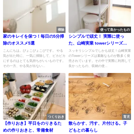
掃除
使って良かったもの
家のキレイを保つ！毎日の5分掃
シンプルで頑丈！ 実際に使っ
除のオススメ5選
た、山崎実業 towerシリーズの
おすすめグッズ38選
こんにちは。ぴょこぴょこぴです。 やる
スッキリシンプルでしかも頑丈！山崎実業
気が出た時に、一気に掃除して、ピカピカ
のTowerシリーズは素敵なものが数多く発
にするのはとても気持ちがいいものです。
売されています。その中で実際に利用して
その一方、やる気が出ない...
良かったもの、収納の使...
つくりおき
育児
【作りおき】平日をのりきるた
散らかす、汚す、片付ける。子
めの作りおきと、常備食材
どもとの暮らし