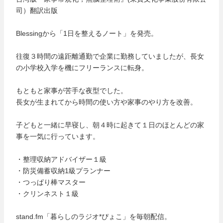
司）翻訳出版
Blessingから「1日を整えるノート」を発売。
往復３時間の遠距離通勤で企業に勤務していましたが、長女
の小学校入学を機にフリーランスに転身。
もともと家事が苦手な夜型でした。
長女が生まれてから時間の使い方や家事のやり方を改善。
子どもと一緒に早寝し、朝４時に起きて１日のほとんどの家
事を一気に行っています。
・整理収納アドバイザー１級
・防災備蓄収納1級プランナー
・つっぱり棒マスター
・クリンネスト１級
stand.fm「暮らしのラジオ*ぴょこ」を毎朝配信。