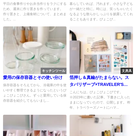
平日の食事作りやお弁当作りをラクにする
暮らしていれば、汚れます。小さな子ども
ため、週末に作り置きを作っています。
が一緒だと特に。時には、笑っちゃいたく
作り置きと、上備食材について、まとめま
なるような散らかしっぷりを披露してくれ
した。...
ることもあります。ぴょこぴ...
キッチンツール
文房具
愛用の保存容器とその使い分け
箔押し＆真鍮がたまらない。ス
タバリザーブ×TRAVELER'S
保存容器をそろえてから、冷蔵庫の中を使
いやすく整理できるようになったというぴ
COMPANYのコラボ商品
こんにちは。ぴょこぴょこぴです。
ょこぴょこぴさん。ずっと愛用している保
※2023年に書いた記事。下書きに入った
存容器を紹介してもらいまし...
ままになっていたので、公開します。 昨
年、トラベラーズノートにハマ...