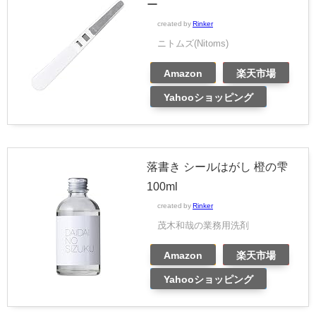
ー
created by
Rinker
ニトムズ(Nitoms)
Amazon
楽天市場
Yahooショッピング
落書き シールはがし 橙の雫
100ml
created by
Rinker
茂木和哉の業務用洗剤
Amazon
楽天市場
Yahooショッピング