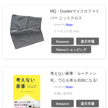
MQ・Duotexマイクロファイ
バー ニットクロス
created by
Rinker
イーオクト(E.oct)
Amazon
楽天市場
Yahooショッピング
考えない家事「ルーティン
化」で心も体も自由になる!
created by
Rinker
主婦と生活社
Amazon
楽天市場