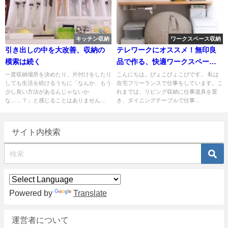
キッチン収納
ワークスペース収納
引き出しの中を大改善、収納の
テレワークにオススメ！無印良
模索は続く
品で作る、快適ワークスペース
収納
一度収納場所を決めたり、片付けをしたり
こんにちは。ぴょこぴょこぴです。 私は
しても生活を続けるうちに「なんか、もう
在宅フリーランスで仕事をしています。こ
少し良い方法があるんじゃないか
れまでは、リビング収納に仕事道具を置
な……？」と感じることはありません...
き、ダイニングテーブルで仕事...
サイト内検索
Powered by
Translate
運営者について