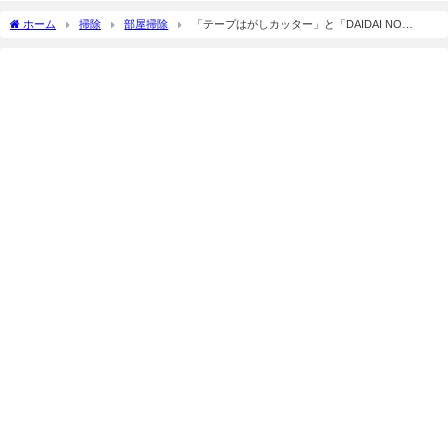
ホーム
掃除
部屋掃除
「テープはがしカッター」と「DAIDAI NO
SIZUKU（橙の雫）」で、粘着汚れをスッキリ落とす