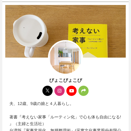
ぴょこぴょこぴ
夫、12歳、9歳の娘と４人暮らし。
著書『考えない家事「ルーティン化」で心も体も自由になる!
』（主婦と生活社）
台湾版『家事常規化，無腦整理術』(采實文化事業股份有限公