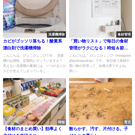
洗濯機掃除
食材管理
カビがゴッソリ落ちる！酸素系
「買い物リスト」で毎日の食材
漂白剤で洗濯槽掃除
管理がラクになる！時短＆節約
テク
こんにちは。ぴょこぴょこぴです。 洗濯
こんにちは。 ぴょこぴょこぴ（Instagram
槽のお掃除、定期的にやっていますか？
@pyokopyokop）です。 毎日使う食材の
見えない洗濯槽の裏側には、いつのまにか
買い物や管理って、結構大変ですよね。
カビが生えてしまっているこ...
買い...
時短
育児
【食材のまとめ買い】効率よく
散らかす、汚す、片付ける。子