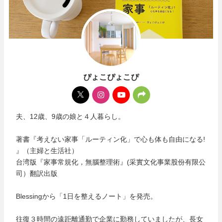
ぴょこぴょこぴ
夫、12歳、9歳の娘と４人暮らし。
著書『考えない家事「ルーティン化」で心も体も自由になる!
』（主婦と生活社）
台湾版『家事常規化，無腦整理術』(采實文化事業股份有限公
司）翻訳出版
Blessingから「1日を整えるノート」を発売。
往復３時間の遠距離通勤で企業に勤務していましたが、長女