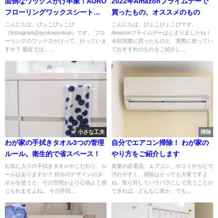
面倒なワックスがけ卒業！AURO
2022年Amazonプライムデーで
フローリングワックスシートと
買ったもの、オススメのもの
無印良品フローリングワイパー
こんにちは。ぴょこぴょこぴ
こんにちは。ぴょこぴょこぴです。
（Instagram@pyokopyokop）です。 フロ
Amazonプライムデーはじまりましたね！
で簡単キレイ
ーリングのワックスがけって、行っていま
今回実際に買ったものと、実際に使ってい
すか？ 最近では、...
ておすすめのものをご紹介し...
小さな工夫
掃除
わが家の手拭きタオル3つの管理
自分でエアコン掃除！ わが家の
ルール。衛生的で省スペース！
やり方をご紹介します
お気に入りの手拭きタオルやこだわり、ル
真夏の必需品、エアコン。ホコリやカビで
ールはありますか？ 好みのデザインのタ
汚れやすく、掃除はとっても大変ですよ
オルを使うと、その空間がより心地よく感
ね。取り外してバラバラにして洗うことが
じられますよね。 その手拭...
できれば、どんなに楽か。でも...