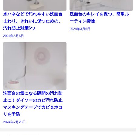
水ハネなどで汚れやすい洗面台
洗面台のキレイを保つ、簡単ル
まわり。きれいに保つための、
ーティン掃除
汚れ防止対策6つ
2024年3月6日
2024年3月6日
洗面台の気になる隙間の汚れ防
止に！ダイソーのカビ汚れ防止
マスキングテープでカビ＆ホコ
リを予防
2024年2月28日