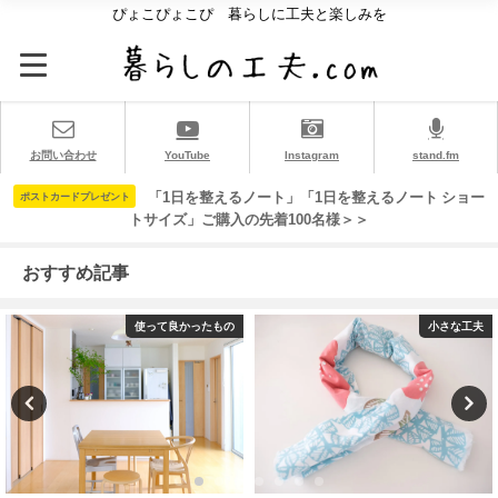
ぴょこぴょこぴ 暮らしに工夫と楽しみを
お問い合わせ
YouTube
Instagram
stand.fm
「1日を整えるノート」「1日を整えるノート ショー
ポストカードプレゼント
トサイズ」ご購入の先着100名様＞＞
おすすめ記事
使って良かったもの
小さな工夫